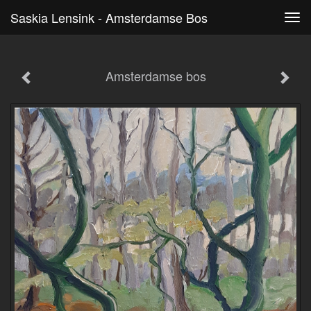
Saskia Lensink - Amsterdamse Bos
Tog
navi
Amsterdamse bos