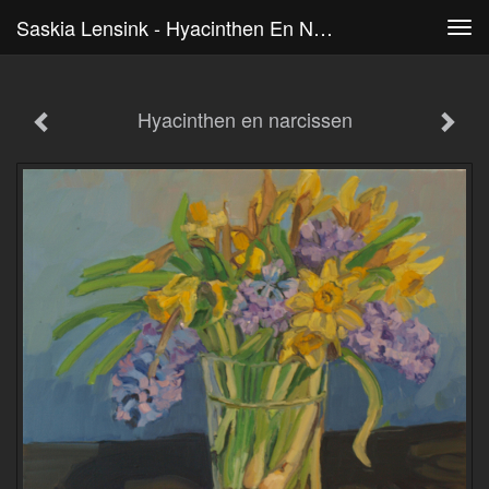
Saskia Lensink - Hyacinthen En Narcissen
Tog
navi
Hyacinthen en narcissen