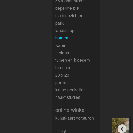
55 x amsterdam
beperkte blik
stadsgezichten
park
landschap
bomen
water
molens
tuinen en bloesem
bloemen
20 x 20
portret
kleine portretten
naakt studies
online winkel
kunstkaart versturen
links