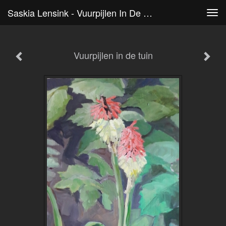
Saskia Lensink - Vuurpijlen In De Tuin
Tog
navi
Vuurpijlen in de tuin