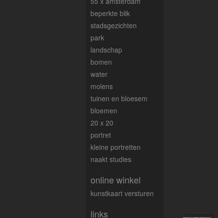
55 x amsterdam
beperkte blik
stadsgezichten
park
landschap
bomen
water
molens
tuinen en bloesem
bloemen
20 x 20
portret
kleine portretten
naakt studies
online winkel
kunstkaart versturen
links