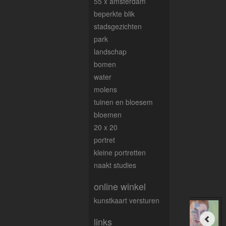
55 x amsterdam
beperkte blik
stadsgezichten
park
landschap
bomen
water
molens
tuinen en bloesem
bloemen
20 x 20
portret
kleine portretten
naakt studies
online winkel
kunstkaart versturen
links