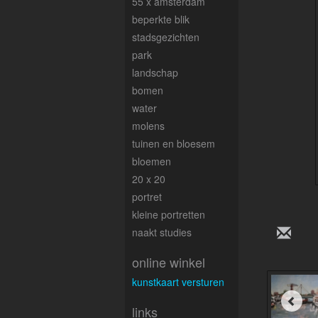
55 x amsterdam
beperkte blik
stadsgezichten
park
landschap
bomen
water
molens
tuinen en bloesem
bloemen
20 x 20
portret
kleine portretten
naakt studies
online winkel
kunstkaart versturen
links