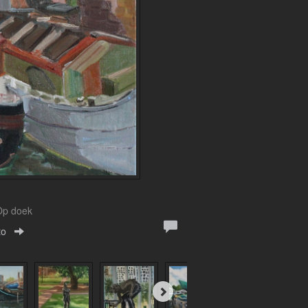
 Op doek
to