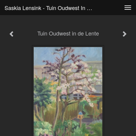
Saskia Lensink - Tuin Oudwest In De Lente
Tog
navi
Tuin Oudwest in de Lente