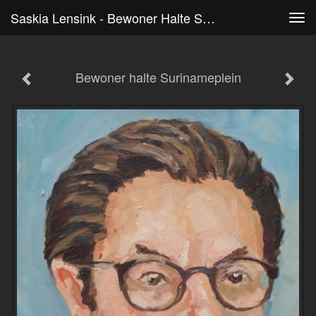
Saskia Lensink - Bewoner Halte Surinameplein
Tog
navi
Bewoner halte Surinameplein