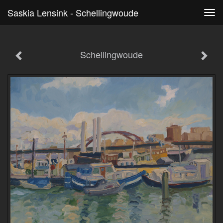
Saskia Lensink - Schellingwoude
Tog
navi
Schellingwoude