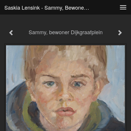
Saskia Lensink - Sammy, Bewoner Dijkgraafplein
Tog
navi
Sammy, bewoner Dijkgraafplein