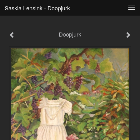
Saskia Lensink - Doopjurk
Tog
navi
Doopjurk