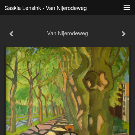
Saskia Lensink - Van Nijerodeweg
Tog
navi
Van Nijerodeweg