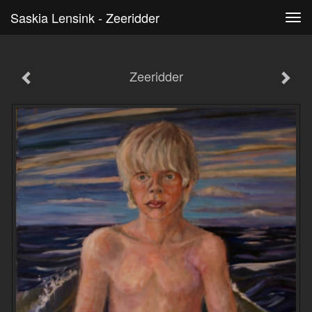
Saskia Lensink - Zeeridder
Tog
navi
Zeeridder