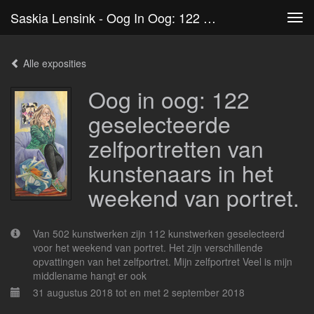
Saskia Lensink - Oog In Oog: 122 Geselecteerde Zelfportretten Van Kunstenaars In Het Weekend Van Portret.
Tog
navi
Alle exposities
Oog in oog: 122
geselecteerde
zelfportretten van
kunstenaars in het
weekend van portret.
Van 502 kunstwerken zijn 112 kunstwerken geselecteerd
voor het weekend van portret. Het zijn verschillende
opvattingen van het zelfportret. Mijn zelfportret Veel is mijn
middlename hangt er ook
31 augustus 2018 tot en met 2 september 2018